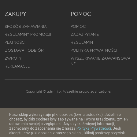
ZAKUPY
POMOC
SPOSÓB ZAMAWIANIA
POMOC
REGULAMINY PROMOCJI
ZADAJ PYTANIE
PŁATNOŚCI
REGULAMIN
DOSTAWA I ODBIÓR
POLITYKA PRYWATNOŚCI
ZWROTY
WYSZUKIWANIE ZAAWANSOWA
NE
REKLAMACJE
Copyright © admiri.pl. Wszelkie prawa zastrzeżone.
Nasz sklep wykorzystuje pliki cookies (tzw. ciasteczka). Jeżeli nie
chcesz, by pliki cookies były zapisywane na Twoim urządzeniu, zmień
ustawienia swojej przeglądarki. Aby uzyskać więcej informacji,
zachęcamy do zapoznania się z naszą
Polityką Prywatności
. Jeśli
akceptujesz pliki cookies z naszego sklepu, kliknij poniższy przycisk.