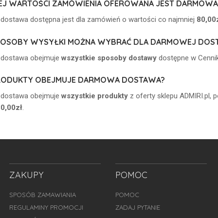
IEJ WARTOŚCI ZAMÓWIENIA OFEROWANA JEST DARMOW
ostawa dostępna jest dla zamówień o wartości co najmniej
80,00z
SPOSOBY WYSYŁKI MOŻNA WYBRAĆ DLA DARMOWEJ DOS
dostawa obejmuje
wszystkie sposoby dostawy
dostępne w Cenni
PRODUKTY OBEJMUJE DARMOWA DOSTAWA?
dostawa obejmuje
wszystkie produkty
z oferty sklepu ADMIRI.pl,
0,00zł
.
ZAKUPY
POMOC
SPOSÓB ZAMAWIANIA
POMOC
REGULAMINY PROMOCJI
ZADAJ PYTANIE