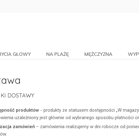
RYCIA GŁOWY
NA PLAŻĘ
MĘŻCZYZNA
WYP
tawa
KI DOSTAWY
ępność produktów
- produkty ze statusem dostępności „W magazynie
ienia uzależniony jest głównie od wybranego sposobu płatności o
izacja zamówień
– zamówienia realizujemy w dni robocze od poniedz
tów.