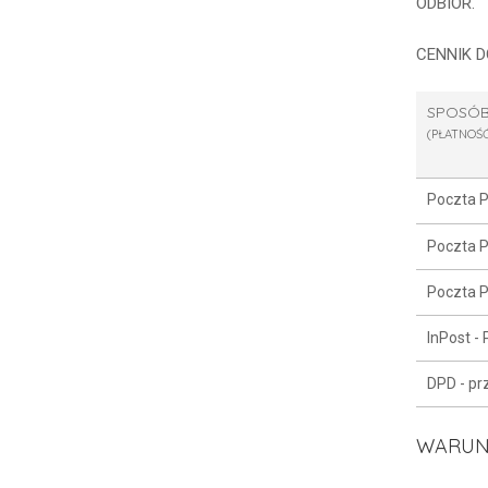
ODBIÓR.
CENNIK 
SPOSÓB
(PŁATNOŚ
Poczta P
Poczta P
Poczta P
InPost -
DPD - pr
WARUN