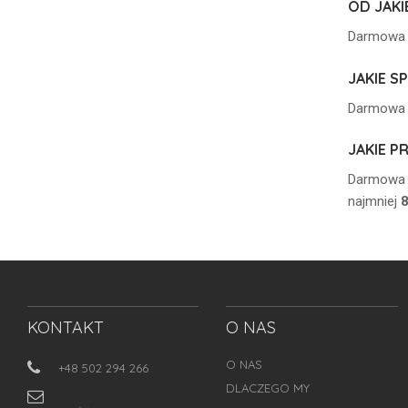
OD JAK
Darmowa d
JAKIE 
Darmowa 
JAKIE 
Darmowa 
najmniej
8
KONTAKT
O NAS
O NAS
+48 502 294 266
DLACZEGO MY