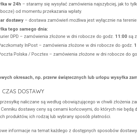
łka w 24h
– staramy się wysyłać zamówienia najszybciej, jak to ty
obocze) od momentu przekazania wpłaty.
ar dostawy
– dostawa zamówień możliwa jest wyłącznie na terenie 
łka tego samego dnia:
kurier DPD – zamówienia złożone w dni robocze do godz.
11:00
są z
Paczkomaty InPost – zamówienia złożone w dni robocze do godz.
1
Poczta Polska / Pocztex – zamówienia złożone w dni robocze do g
owych okresach, np. przerw świątecznych lub urlopu wysyłka za
I CZAS DOSTAWY
 przesyłkę naliczane są według obowiązującego w chwili złożenia z
Cenniku dostawy ceny są cenami końcowymi, do których nie będą d
ch produktów, ich rodzaj lub wybrany sposób płatności.
we informacje na temat każdego z dostępnych sposobów dostawy z