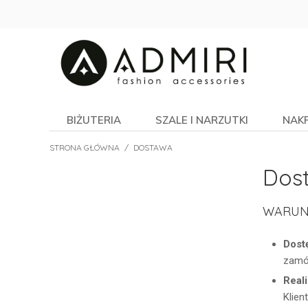
BIŻUTERIA
SZALE I NARZUTKI
NAK
STRONA GŁÓWNA
/
DOSTAWA
Dos
WARUN
Dost
zamów
Real
Klien