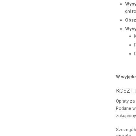
Wysy
dni r
Obsz
Wysy
W wyjątk
KOSZT 
Opłaty za
Podane w 
zakupiony
Szczegóło