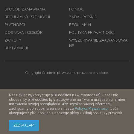
SPOSÓB ZAMAWIANIA
POMOC
REGULAMINY PROMOCJI
ZADAJ PYTANIE
PŁATNOŚCI
REGULAMIN
DOSTAWA I ODBIÓR
POLITYKA PRYWATNOŚCI
ZWROTY
WYSZUKIWANIE ZAAWANSOWA
NE
REKLAMACJE
Copyright © admiri.pl. Wszelkie prawa zastrzeżone.
Nasz sklep wykorzystuje pliki cookies (tzw. ciasteczka). Jeżeli nie
chcesz, by pliki cookies były zapisywane na Twoim urządzeniu, zmień
ustawienia swojej przeglądarki. Aby uzyskać więcej informacji,
zachęcamy do zapoznania się z naszą
Polityką Prywatności
. Jeśli
akceptujesz pliki cookies z naszego sklepu, kliknij poniższy przycisk.
ZEZWALAM