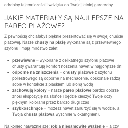
odrobiny tajemniczości i wdzięku do Twojej letniej garderoby.
JAKIE MATERIAŁY SĄ NAJLEPSZE NA
PAREO PLAŻOWE?
Z pewnością chciałabyś pięknie prezentować się w swojej chuście
plażowej. Nasze
chusty na plażę
wykonane są z przewiewnego
szyfonu i mają mnóstwo zalet:
przewiewne
– wykonane z delikatnego szyfonu plażowe
chusty gwarantują komfort noszenia nawet w najgorętsze dni
odporne na zniszczenia
–
chusty plażowe
z szyfonu
poliestrowego są odporne na mechacenie, doskonale radzą
sobie w kontakcie z piaskiem lub słoną wodą
zachowują kolory
– nasze
pareo plażowe
bardzo dobrze
znosi ekspozycję na słońce i będzie cieszyć Twoje oczy
pięknymi kolorami przez bardzo długi czas
szybkoschnące
– możesz nawet zanurzyć się w wodzie, a
Twoja
chusta plażowa
wyschnie w okamgnieniu
Na koniec najważniejsze:
robią niesamowite wrażenie
– a czy