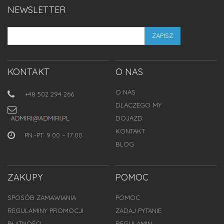
NEWSLETTER
ZAPISZ
KONTAKT
O NAS
O NAS
+48 502 294 266
DLACZEGO MY
DOJAZD
KONTAKT
PN.-PT. 9:00 – 17:00
BLOG
ZAKUPY
POMOC
SPOSÓB ZAMAWIANIA
POMOC
REGULAMINY PROMOCJI
ZADAJ PYTANIE
PŁATNOŚCI
REGULAMIN