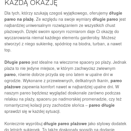
KAŻDĄ OKAZJĘ
Dla tych, którzy szukają czegoś wyjątkowego, oferujemy
długie
pareo na plażę
. Ze względu na swoje wymiary
długie pareo
jest
najbardziej uniwersalnym rozwiązaniem ze wszystkich chust
plażowych. Dzięki swoim sporym rozmiarom daje Ci okazję do
wyczarowania niemal każdego elementu garderoby. Możesz
stworzyć z niego sukienkę, spódnicę na biodra, turban, a nawet
top.
Długie pareo
jest idealne na wieczorne spacery po plaży. Jednak
plaża to nie jedyne miejsce, w którym zachwycisz zwiewnym
pareo
, równie dobrze przyda się ono latem w upalne dni w
ogrodzie. Wykonane z przewiewnych, delikatnych tkanin,
pareo
plażowe
zapewnia komfort nawet w najbardziej upalne dni. W
naszym pareo będziesz wyglądać doskonale zarówno podczas
relaksu na plaży, spaceru po nadmorskiej promenadzie, czy też
romantycznej kolacji przy zachodzie słońca –
pareo długie
sprawdzi się w każdej sytuacji.
Koniecznie wypróbuj
długie pareo plażowe
jako stylowy dodatek
do letnich sukienek. To także doskonały sposób na dodanie