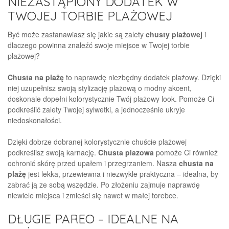
NIEZASTĄPIONY DODATEK W
TWOJEJ TORBIE PLAŻOWEJ
Być może zastanawiasz się jakie są zalety
chusty plażowej
i
dlaczego powinna znaleźć swoje miejsce w Twojej torbie
plażowej?
Chusta na plażę
to naprawdę niezbędny dodatek plażowy. Dzięki
niej uzupełnisz swoją stylizację plażową o modny akcent,
doskonale dopełni kolorystycznie Twój plażowy look. Pomoże Ci
podkreślić zalety Twojej sylwetki, a jednocześnie ukryje
niedoskonałości.
Dzięki dobrze dobranej kolorystycznie chuście plażowej
podkreślisz swoją karnację.
Chusta plazowa
pomoże Ci również
ochronić skórę przed upałem i przegrzaniem. Nasza
chusta na
plażę
jest lekka, przewiewna i niezwykle praktyczna – idealna, by
zabrać ją ze sobą wszędzie. Po złożeniu zajmuje naprawdę
niewiele miejsca i zmieści się nawet w małej torebce.
DŁUGIE PAREO – IDEALNE NA