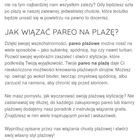
nie na tym najbardziej nam wszystkim zależy? Gdy będziesz szła
po plaży w naszej zwiewnej, jedwabistej chuście, która leciutko
będzie unosić się w powietrzu na pewno to docenisz.
JAK WIĄZAĆ PAREO NA PLAŻĘ?
Dzięki swojej wszechstronności,
pareo plażowe
można nosić na
wiele sposobów – jako sukienkę, spódnicę, top czy nawet turban.
Pozwól swojej wyobraźni zaszaleć i stwórz stylizacje, które
podkreślą Twoją wyjątkowość. Twoje
pareo na plażę
daje Ci
nieskończone możliwości kreowania plażowych strojów. Możesz
np. owinąć go wokół bioder, tworząc zmysłową spódnicę, albo
zarzucić na ramiona, aby chronić się przed słońcem.
Nie masz pomysłu, jak wyczarować swoją plażową stylizację? Nie
zastanawiaj się dłużej, do każdego zakupionego pareo lub klamry
plażowej dodajemy nasz poradnik z instrukcją wiązania gratis.
Znajdziesz w nim wiele inspirujących porad i wskazówek.
Wypróbuj opisane przez nas wiązania chusty plażowej i stwórz
swój własny styl plażowy!