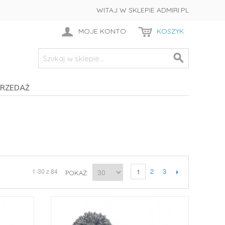
WITAJ W SKLEPIE ADMIRI.PL
MOJE KONTO
KOSZYK
RZEDAŻ
2
3
1-30 z 84
1
POKAŻ