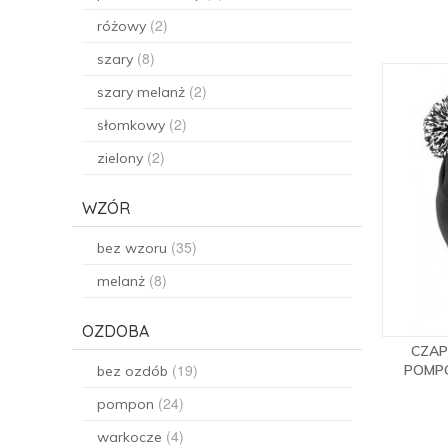
(2)
różowy
(8)
szary
(2)
szary melanż
(2)
słomkowy
(2)
zielony
WZÓR
(35)
bez wzoru
(8)
melanż
OZDOBA
CZAP
(19)
POMP
bez ozdób
(24)
pompon
(4)
warkocze