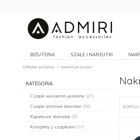
BIŻUTERIA
SZALE I NARZUTKI
NAK
STRONA GŁÓWNA
/
NAKRYCIA GŁOWY
Nak
KATEGORIA
(27)
Czapki wiosenno-jesienne
(39)
Czapki zimowe damskie
SORTUJ
(3)
Kapelusze damskie
(11)
Komplety z czapkami