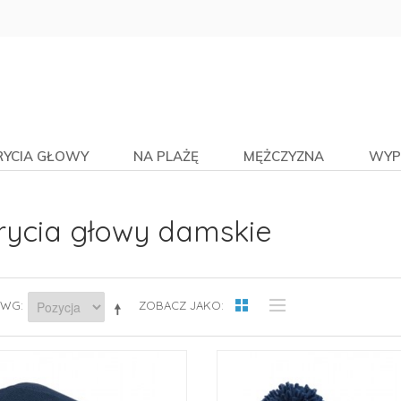
RYCIA GŁOWY
NA PLAŻĘ
MĘŻCZYZNA
WYP
rycia głowy damskie
 WG
ZOBACZ JAKO