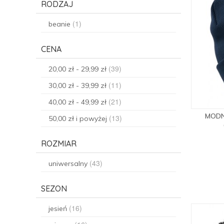
RODZAJ
(1)
beanie
CENA
(39)
20,00 zł
-
29,99 zł
(11)
30,00 zł
-
39,99 zł
(21)
40,00 zł
-
49,99 zł
MODN
(13)
50,00 zł
i powyżej
ROZMIAR
(43)
uniwersalny
SEZON
(16)
jesień