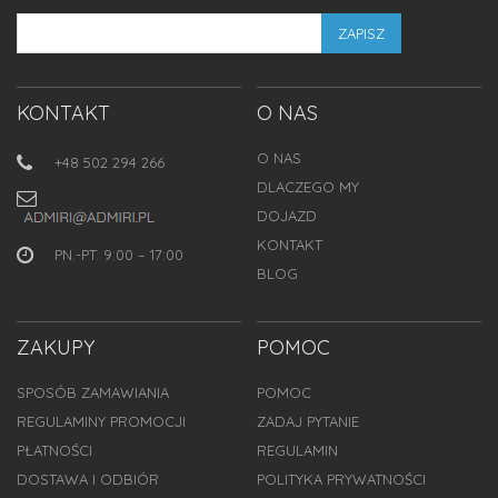
ZAPISZ
KONTAKT
O NAS
O NAS
+48 502 294 266
DLACZEGO MY
DOJAZD
KONTAKT
PN.-PT. 9:00 – 17:00
BLOG
ZAKUPY
POMOC
SPOSÓB ZAMAWIANIA
POMOC
REGULAMINY PROMOCJI
ZADAJ PYTANIE
PŁATNOŚCI
REGULAMIN
DOSTAWA I ODBIÓR
POLITYKA PRYWATNOŚCI