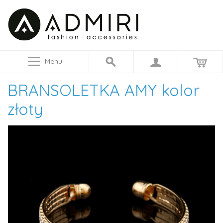
Menu
BRANSOLETKA AMY kolor
złoty