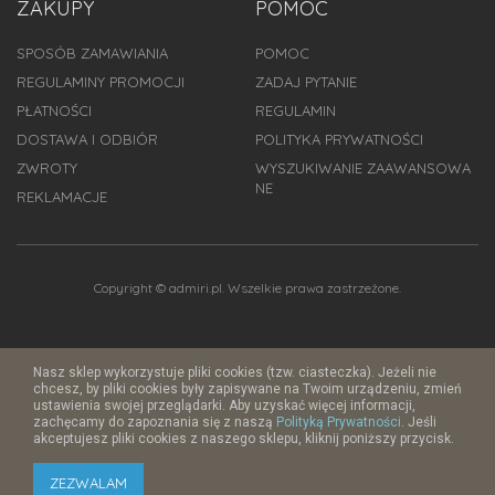
ZAKUPY
POMOC
SPOSÓB ZAMAWIANIA
POMOC
REGULAMINY PROMOCJI
ZADAJ PYTANIE
PŁATNOŚCI
REGULAMIN
DOSTAWA I ODBIÓR
POLITYKA PRYWATNOŚCI
ZWROTY
WYSZUKIWANIE ZAAWANSOWA
NE
REKLAMACJE
Copyright © admiri.pl. Wszelkie prawa zastrzeżone.
Nasz sklep wykorzystuje pliki cookies (tzw. ciasteczka). Jeżeli nie
chcesz, by pliki cookies były zapisywane na Twoim urządzeniu, zmień
ustawienia swojej przeglądarki. Aby uzyskać więcej informacji,
zachęcamy do zapoznania się z naszą
Polityką Prywatności
. Jeśli
akceptujesz pliki cookies z naszego sklepu, kliknij poniższy przycisk.
ZEZWALAM