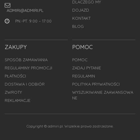
DLACZEGO MY
DOJAZD
KONTAKT
PN.-PT. 9:00 – 17:00
BLOG
ZAKUPY
POMOC
SPOSÓB ZAMAWIANIA
POMOC
REGULAMINY PROMOCJI
ZADAJ PYTANIE
PŁATNOŚCI
REGULAMIN
DOSTAWA I ODBIÓR
POLITYKA PRYWATNOŚCI
ZWROTY
WYSZUKIWANIE ZAAWANSOWA
NE
REKLAMACJE
Copyright © admiri.pl. Wszelkie prawa zastrzeżone.