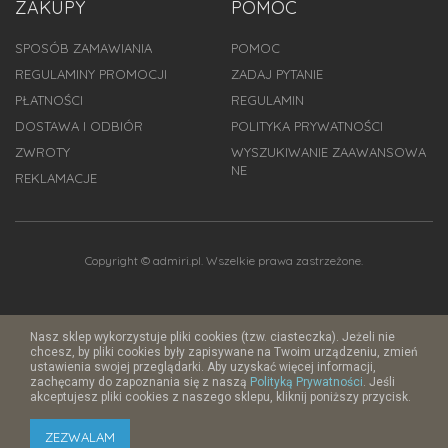
ZAKUPY
POMOC
SPOSÓB ZAMAWIANIA
POMOC
REGULAMINY PROMOCJI
ZADAJ PYTANIE
PŁATNOŚCI
REGULAMIN
DOSTAWA I ODBIÓR
POLITYKA PRYWATNOŚCI
ZWROTY
WYSZUKIWANIE ZAAWANSOWA
NE
REKLAMACJE
Copyright © admiri.pl. Wszelkie prawa zastrzeżone.
Nasz sklep wykorzystuje pliki cookies (tzw. ciasteczka). Jeżeli nie
chcesz, by pliki cookies były zapisywane na Twoim urządzeniu, zmień
ustawienia swojej przeglądarki. Aby uzyskać więcej informacji,
zachęcamy do zapoznania się z naszą
Polityką Prywatności
. Jeśli
akceptujesz pliki cookies z naszego sklepu, kliknij poniższy przycisk.
ZEZWALAM