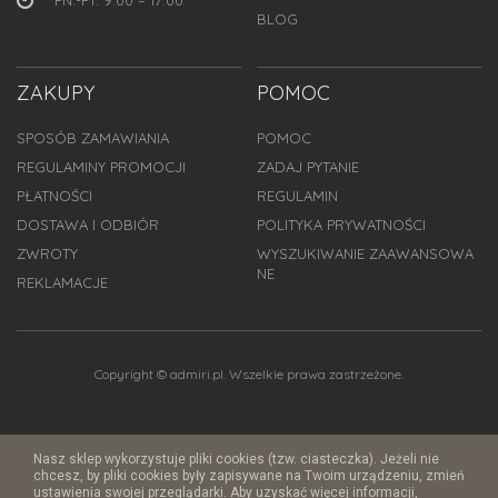
BLOG
ZAKUPY
POMOC
SPOSÓB ZAMAWIANIA
POMOC
REGULAMINY PROMOCJI
ZADAJ PYTANIE
PŁATNOŚCI
REGULAMIN
DOSTAWA I ODBIÓR
POLITYKA PRYWATNOŚCI
ZWROTY
WYSZUKIWANIE ZAAWANSOWA
NE
REKLAMACJE
Copyright © admiri.pl. Wszelkie prawa zastrzeżone.
Nasz sklep wykorzystuje pliki cookies (tzw. ciasteczka). Jeżeli nie
chcesz, by pliki cookies były zapisywane na Twoim urządzeniu, zmień
ustawienia swojej przeglądarki. Aby uzyskać więcej informacji,