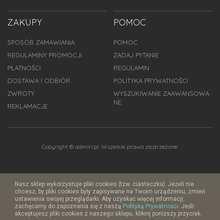
ZAKUPY
POMOC
SPOSÓB ZAMAWIANIA
POMOC
REGULAMINY PROMOCJI
ZADAJ PYTANIE
PŁATNOŚCI
REGULAMIN
DOSTAWA I ODBIÓR
POLITYKA PRYWATNOŚCI
ZWROTY
WYSZUKIWANIE ZAAWANSOWA
NE
REKLAMACJE
Copyright © admiri.pl. Wszelkie prawa zastrzeżone.
Nasz sklep wykorzystuje pliki cookies (tzw. ciasteczka). Jeżeli nie
chcesz, by pliki cookies były zapisywane na Twoim urządzeniu, zmień
ustawienia swojej przeglądarki. Aby uzyskać więcej informacji,
zachęcamy do zapoznania się z naszą
Polityką Prywatności
. Jeśli
akceptujesz pliki cookies z naszego sklepu, kliknij poniższy przycisk.