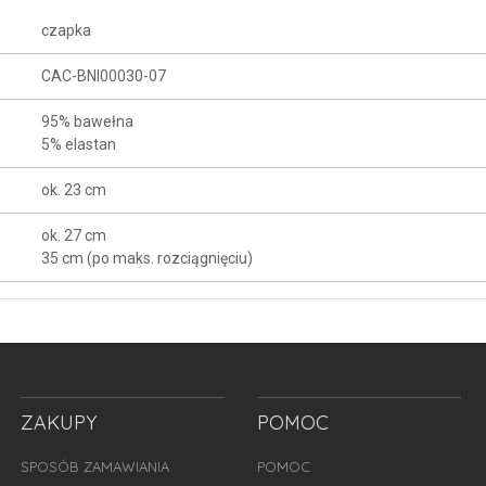
czapka
CAC-BNI00030-07
95% bawełna
5% elastan
ok. 23 cm
ok. 27 cm
35 cm (po maks. rozciągnięciu)
ZAKUPY
POMOC
SPOSÓB ZAMAWIANIA
POMOC