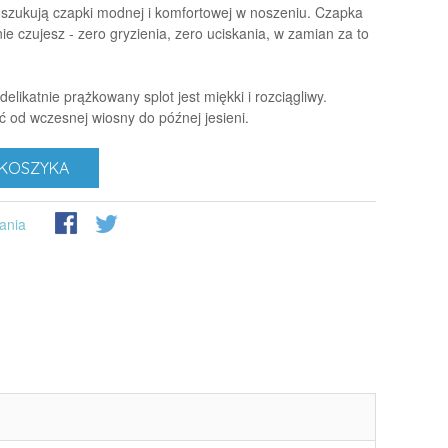
poszukują czapki modnej i komfortowej w noszeniu. Czapka
nie czujesz - zero gryzienia, zero uciskania, w zamian za to
delikatnie prążkowany splot jest miękki i rozciągliwy.
ć od wczesnej wiosny do późnej jesieni.
KOSZYKA
ania