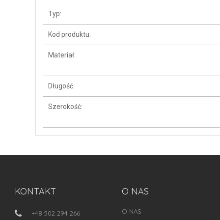
Typ:
Kod produktu:
Materiał:
Długość:
Szerokość:
KONTAKT
O NAS
O NAS
+48 502 294 266