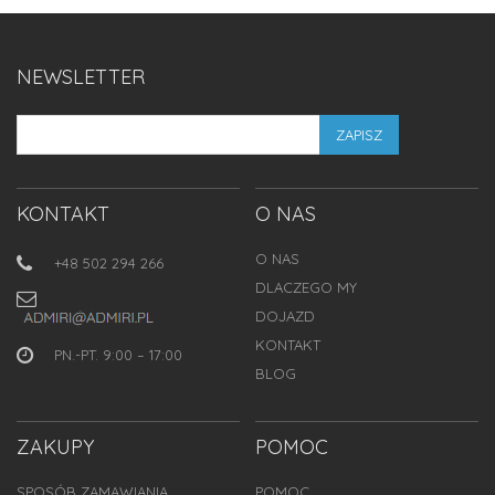
NEWSLETTER
ZAPISZ
KONTAKT
O NAS
O NAS
+48 502 294 266
DLACZEGO MY
DOJAZD
KONTAKT
PN.-PT. 9:00 – 17:00
BLOG
ZAKUPY
POMOC
SPOSÓB ZAMAWIANIA
POMOC