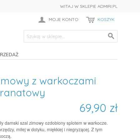
WITAJ W SKLEPIE ADMIRI.PL
MOJE KONTO
KOSZYK
RZEDAŻ
zimowy z warkoczami
granatowy
69,90 zł
epły damski szal zimowy ozdobiony splotem w warkocze.
ędzy, miłej w dotyku, miękkiej i niegryzącej. Z tym
koczą.