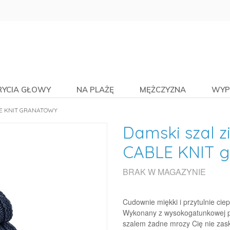
RYCIA GŁOWY
NA PLAŻĘ
MĘŻCZYZNA
WYP
E KNIT GRANATOWY
Damski szal 
CABLE KNIT 
BRAK W MAGAZYNIE
Cudownie miękki i przytulnie ci
Wykonany z wysokogatunkowej prz
szalem żadne mrozy Cię nie zas