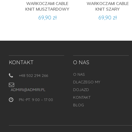
WARKOCZAMI CABLE
WARKOCZAMI CABLE
KNIT MUSZTARDOWY
KNIT SZARY
69,90 zł
69,90 zł
KONTAKT
O NAS
O NAS
+48 502 294 266
DLACZEGO MY
DOJAZD
KONTAKT
PN.-PT. 9:00 – 17:00
BLOG