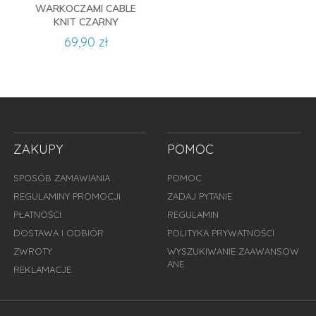
WARKOCZAMI CABLE
KNIT CZARNY
69,90 zł
ZAKUPY
POMOC
SPOSÓB ZAMAWIANIA
POMOC
REGULAMINY PROMOCJI
ZADAJ PYTANIE
PŁATNOŚCI
REGULAMIN
DOSTAWA I ODBIÓR
POLITYKA PRYWATNOŚCI
ZWROTY
WYSZUKIWANIE ZAAWANSOW
ANE
REKLAMACJE