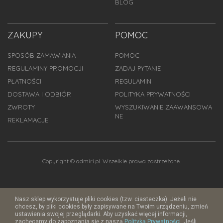
BLOG
ZAKUPY
POMOC
SPOSÓB ZAMAWIANIA
POMOC
REGULAMINY PROMOCJI
ZADAJ PYTANIE
PŁATNOŚCI
REGULAMIN
DOSTAWA I ODBIÓR
POLITYKA PRYWATNOŚCI
ZWROTY
WYSZUKIWANIE ZAAWANSOWA
NE
REKLAMACJE
Copyright © admiri.pl. Wszelkie prawa zastrzeżone.
Nasz sklep wykorzystuje pliki cookies (tzw. ciasteczka). Jeżeli nie
chcesz, by pliki cookies były zapisywane na Twoim urządzeniu, zmień
ustawienia swojej przeglądarki. Aby uzyskać więcej informacji,
zachęcamy do zapoznania się z naszą
Polityką Prywatności
. Jeśli