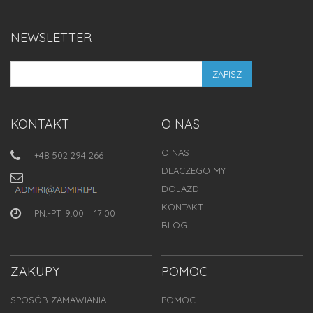
NEWSLETTER
ZAPISZ
KONTAKT
O NAS
O NAS
+48 502 294 266
DLACZEGO MY
DOJAZD
KONTAKT
PN.-PT. 9:00 – 17:00
BLOG
ZAKUPY
POMOC
SPOSÓB ZAMAWIANIA
POMOC