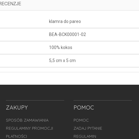
RECENZJE
klamra do pareo
BEA-BCK00001-02
100% kokos
5,5 cm x 5 cm
ZAKUPY
POMOC
SPOSÓB ZAMAWIANIA
POMOC
REGULAMINY PROMOCJI
ZADAJ PYTANIE
PŁATNOŚCI
REGULAMIN