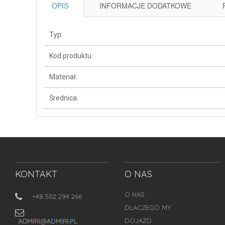
OPIS
INFORMACJE DODATKOWE
Typ:
Kod produktu:
Materiał:
Średnica:
KONTAKT
O NAS
O NAS
+48 502 294 266
DLACZEGO MY
DOJAZD