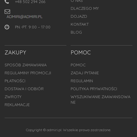
O NAS
+48 502 294 266
DLACZEGO MY
DOJAZD
KONTAKT
PN.-PT. 9:00 – 17:00
BLOG
ZAKUPY
POMOC
SPOSÓB ZAMAWIANIA
POMOC
REGULAMINY PROMOCJI
ZADAJ PYTANIE
PŁATNOŚCI
REGULAMIN
DOSTAWA I ODBIÓR
POLITYKA PRYWATNOŚCI
ZWROTY
WYSZUKIWANIE ZAAWANSOWA
NE
REKLAMACJE
Copyright © admiri.pl. Wszelkie prawa zastrzeżone.