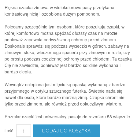
Piękna czapka zimowa w wielokolorowe pasy przetykana
kontrastową nicią i ozdobiona dużym pomponem.
Polecamy szczególnie tym osobom, które poszukują czapki, w
której komfortowo można spędzać dłuższy czas na mrozie,
ponieważ zapewnia podwyższoną ochronę przed zimnem.
Doskonale sprawdzi się podczas wycieczki w górach, zabawy na
zimowym stoku, wieczornego spaceru przy zimowym mrozie, czy
po prostu podczas codziennej ochrony przed chłodem. Ta czapka
Cię nie zawiedzie, ponieważ jest bardzo solidnie wykonana i
bardzo ciepła.
Wewnątrz ocieplona jest mięciutką opaską wykonaną z bardzo
przyjemnego w dotyku sztucznego futerka. Świetnie nada się
nawet dla osób, które bardzo marzną zimą. Czapka chroni nie
tylko przed zimnem, ale również przed dokuczliwym wiatrem.
Rozmiar czapki jest uniwersalny, pasuje do rozmiaru 58 włącznie.
DODAJ DO KOSZYKA
Ilość: