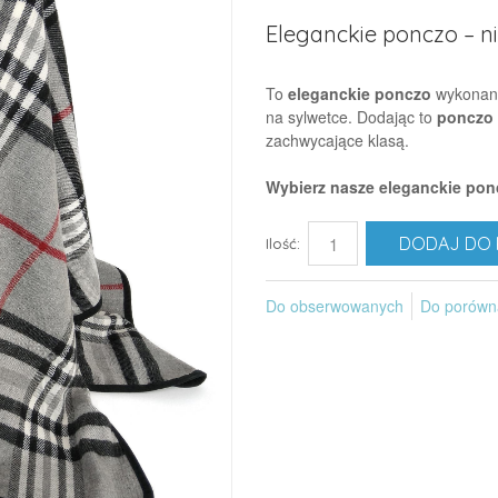
Eleganckie ponczo – n
To
eleganckie ponczo
wykonane 
na sylwetce. Dodając to
ponczo 
zachwycające klasą.
Wybierz nasze eleganckie ponc
DODAJ DO 
Ilość:
Do obserwowanych
Do porówn