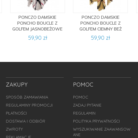
PONCZO DAMSKIE
PONCZO DAMSKIE
PONCHO BOUCLE Z
PONCHO BOUCLE Z
GOLFEM JASNOBEŻOWE
GOLFEM CIEMNY BEŻ
59,90 zł
59,90 zł
ZAKUPY
POMOC
SPOSÓB ZAMAWIANIA
POMOC
REGULAMINY PROMOCJI
ZADAJ PYTANIE
PŁATNOŚCI
REGULAMIN
DOSTAWA I ODBIÓR
POLITYKA PRYWATNOŚCI
ZWROTY
WYSZUKIWANIE ZAAWANSOW
ANE
REKLAMACJE