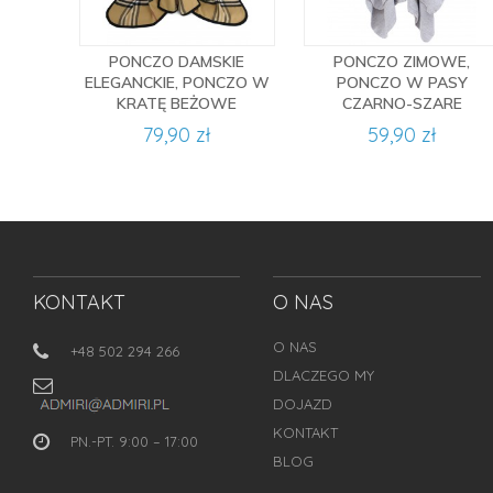
PONCZO DAMSKIE
PONCZO ZIMOWE,
ELEGANCKIE, PONCZO W
PONCZO W PASY
KRATĘ BEŻOWE
CZARNO-SZARE
79,90 zł
59,90 zł
KONTAKT
O NAS
O NAS
+48 502 294 266
DLACZEGO MY
DOJAZD
KONTAKT
PN.-PT. 9:00 – 17:00
BLOG