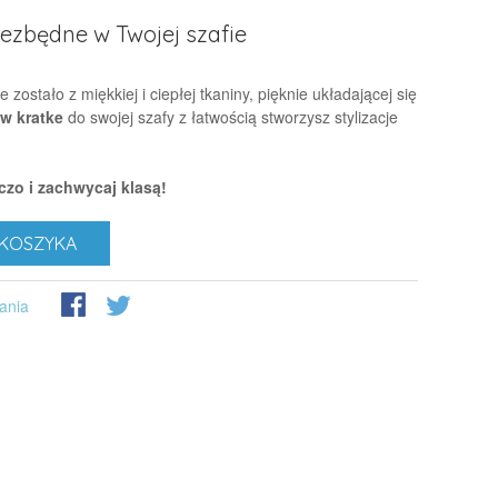
iezbędne w Twojej szafie
zostało z miękkiej i ciepłej tkaniny, pięknie układającej się
w kratke
do swojej szafy z łatwością stworzysz stylizacje
zo i zachwycaj klasą!
KOSZYKA
ania