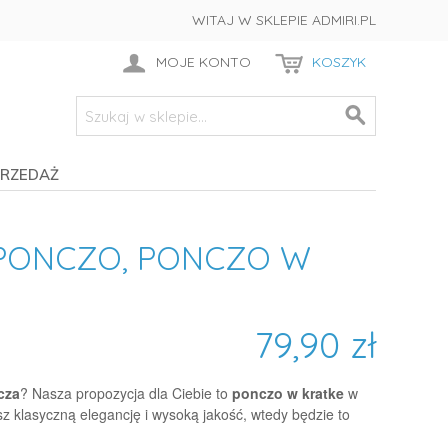
WITAJ W SKLEPIE ADMIRI.PL
MOJE KONTO
KOSZYK
RZEDAŻ
 PONCZO, PONCZO W
e
79,90 zł
cza
? Nasza propozycja dla Ciebie to
ponczo w kratke
w
z klasyczną elegancję i wysoką jakość, wtedy będzie to