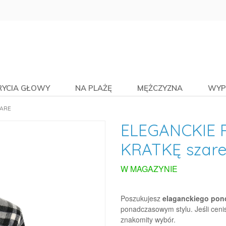
RYCIA GŁOWY
NA PLAŻĘ
MĘŻCZYZNA
WYP
ZARE
ELEGANCKIE
KRATKĘ szar
W MAGAZYNIE
Poszukujesz
elaganckiego pon
ponadczasowym stylu. Jeśli cenis
znakomity wybór.