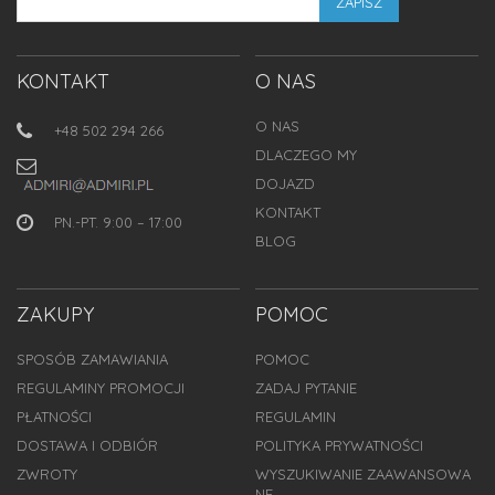
ZAPISZ
KONTAKT
O NAS
O NAS
+48 502 294 266
DLACZEGO MY
DOJAZD
KONTAKT
PN.-PT. 9:00 – 17:00
BLOG
ZAKUPY
POMOC
SPOSÓB ZAMAWIANIA
POMOC
REGULAMINY PROMOCJI
ZADAJ PYTANIE
PŁATNOŚCI
REGULAMIN
DOSTAWA I ODBIÓR
POLITYKA PRYWATNOŚCI
ZWROTY
WYSZUKIWANIE ZAAWANSOWA
NE