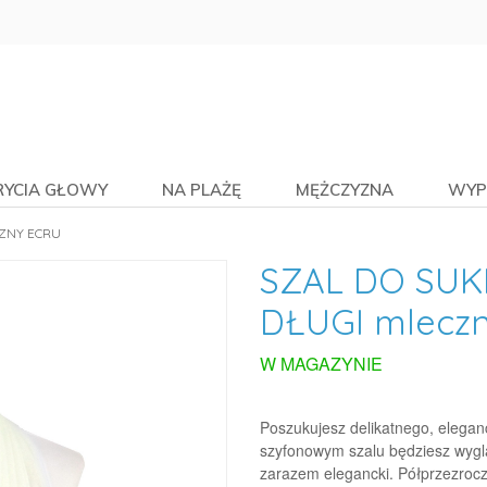
RYCIA GŁOWY
NA PLAŻĘ
MĘŻCZYZNA
WYP
CZNY ECRU
SZAL DO SUK
DŁUGI mleczn
W MAGAZYNIE
Poszukujesz delikatnego, elega
szyfonowym szalu będziesz wygląd
zarazem elegancki. Półprzezrocz