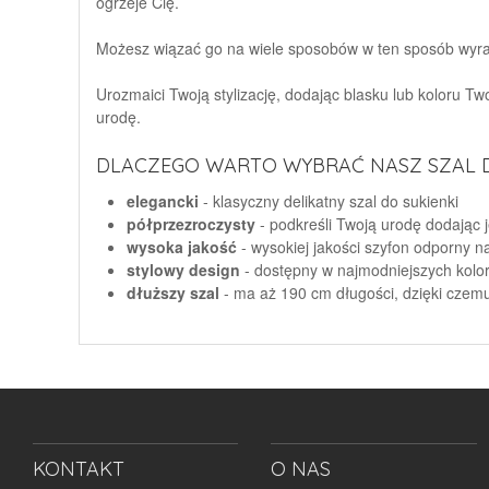
ogrzeje Cię.
Możesz wiązać go na wiele sposobów w ten sposób wyraża
Urozmaici Twoją stylizację, dodając blasku lub koloru Two
urodę.
DLACZEGO WARTO WYBRAĆ NASZ SZAL 
elegancki
- klasyczny delikatny szal do sukienki
półprzezroczysty
- podkreśli Twoją urodę dodając 
wysoka jakość
- wysokiej jakości szyfon odporny n
stylowy design
- dostępny w najmodniejszych kolo
dłuższy szal
- ma aż 190 cm długości, dzięki czem
KONTAKT
O NAS