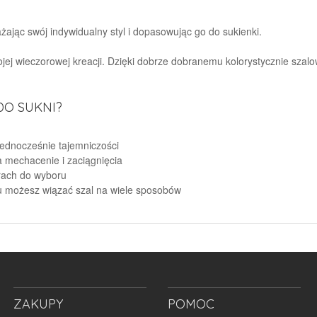
jąc swój indywidualny styl i dopasowując go do sukienki.
jej wieczorowej kreacji. Dzięki dobrze dobranemu kolorystycznie szalowi
DO SUKNI?
jednocześnie tajemniczości
a mechacenie i zaciągnięcia
rach do wyboru
u możesz wiązać szal na wiele sposobów
ZAKUPY
POMOC