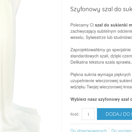
Szyfonowy szal do suk
Polecamy Ci
szal do sukienki 
zachwycający subtelnym odcienie
weselu, Sylwestrze lub studniówc
Zaprojektowaliśmy go specjalnie 
standardowych szali, dzięki cz
Delikatna tekstura szala sprawia, 
Piękna suknia wymaga pięknych 
uzupełnienie wieczorowej sukien
wdzięku Twojej wieczorowej kreac
Wybierz nasz szyfonowy szal 
DODAJ DO 
Ilość:
Do obserwowanych
Do porówn