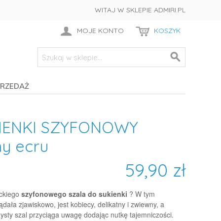
WITAJ W SKLEPIE ADMIRI.PL
MOJE KONTO
KOSZYK
RZEDAŻ
IENKI SZYFONOWY
y ecru
59,90 zł
nckiego
szyfonowego szala do sukienki
? W tym
ała zjawiskowo, jest kobiecy, delikatny i zwiewny, a
ysty szal przyciąga uwagę dodając nutkę tajemniczości.