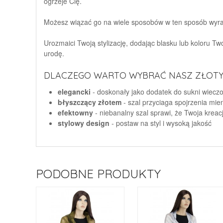
ogrzeje Cię.
Możesz wiązać go na wiele sposobów w ten sposób wyraża
Urozmaici Twoją stylizację, dodając blasku lub koloru Two
urodę.
DLACZEGO WARTO WYBRAĆ NASZ ZŁOTY 
elegancki
- doskonały jako dodatek do sukni wiecz
błyszczący złotem
- szal przyciaga spojrzenia mie
efektowny
- niebanalny szal sprawi, że Twoja krea
stylowy design
- postaw na styl i wysoką jakość
PODOBNE PRODUKTY