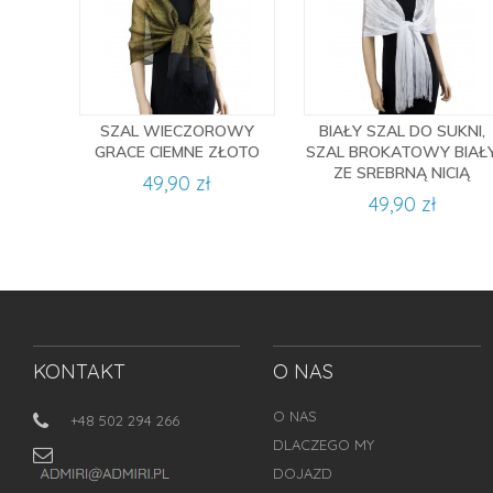
SZAL WIECZOROWY
BIAŁY SZAL DO SUKNI,
GRACE CIEMNE ZŁOTO
SZAL BROKATOWY BIAŁ
ZE SREBRNĄ NICIĄ
49,90 zł
49,90 zł
KONTAKT
O NAS
O NAS
+48 502 294 266
DLACZEGO MY
DOJAZD