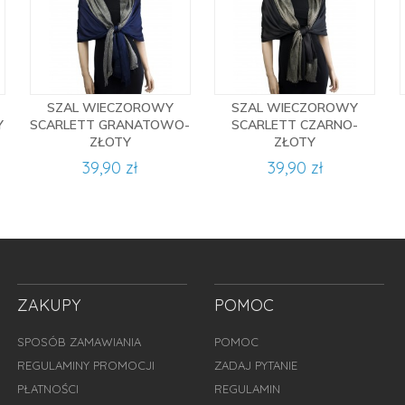
SZAL WIECZOROWY
SZAL WIECZOROWY
Y
SCARLETT GRANATOWO-
SCARLETT CZARNO-
ZŁOTY
ZŁOTY
39,90 zł
39,90 zł
ZAKUPY
POMOC
SPOSÓB ZAMAWIANIA
POMOC
REGULAMINY PROMOCJI
ZADAJ PYTANIE
PŁATNOŚCI
REGULAMIN