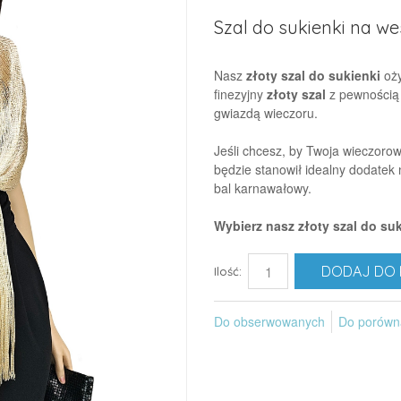
Szal do sukienki na we
Nasz
złoty szal do sukienki
oży
finezyjny
złoty szal
z pewnością b
gwiazdą wieczoru.
Jeśli chcesz, by Twoja wieczoro
będzie stanowił idealny dodatek 
bal karnawałowy.
Wybierz nasz złoty szal do suk
DODAJ DO 
Ilość:
Do obserwowanych
Do porówn