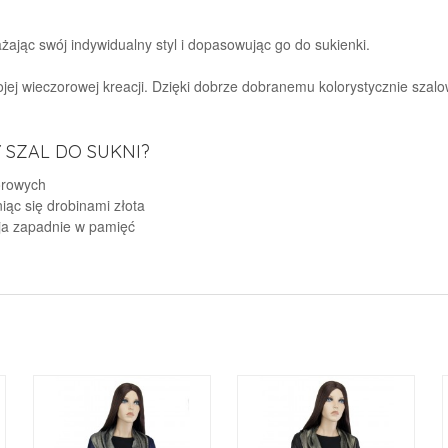
jąc swój indywidualny styl i dopasowując go do sukienki.
jej wieczorowej kreacji. Dzięki dobrze dobranemu kolorystycznie szalowi
SZAL DO SUKNI?
orowych
niąc się drobinami złota
cja zapadnie w pamięć