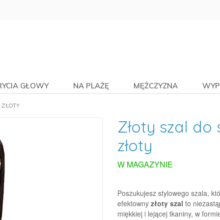
RYCIA GŁOWY
NA PLAŻĘ
MĘŻCZYZNA
WYP
 ZŁOTY
Złoty szal do 
złoty
W MAGAZYNIE
Poszukujesz stylowego szala, któ
efektowny
złoty szal
to niezastą
miękkiej i lejącej tkaniny, w formi