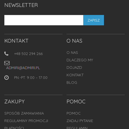
NEWSLETTER
ZAPISZ
KONTAKT
O NAS
O NAS
+48 502 294 266
DLACZEGO MY
DOJAZD
KONTAKT
PN.-PT. 9:00 – 17:00
BLOG
ZAKUPY
POMOC
SPOSÓB ZAMAWIANIA
POMOC
REGULAMINY PROMOCJI
ZADAJ PYTANIE
PŁATNOŚCI
REGULAMIN