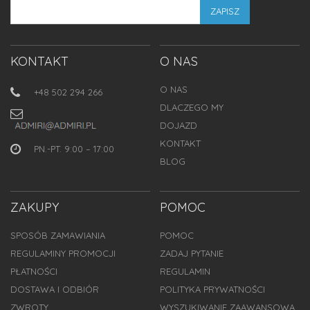
ZAPISZ
KONTAKT
O NAS
O NAS
+48 502 294 266
DLACZEGO MY
DOJAZD
KONTAKT
PN.-PT. 9:00 – 17:00
BLOG
ZAKUPY
POMOC
SPOSÓB ZAMAWIANIA
POMOC
REGULAMINY PROMOCJI
ZADAJ PYTANIE
PŁATNOŚCI
REGULAMIN
DOSTAWA I ODBIÓR
POLITYKA PRYWATNOŚCI
ZWROTY
WYSZUKIWANIE ZAAWANSOWA