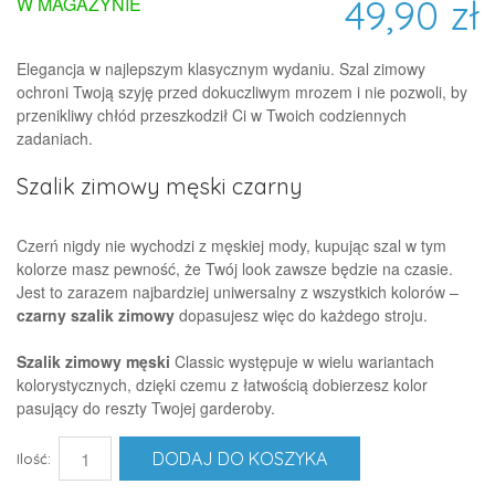
49,90 zł
W MAGAZYNIE
Elegancja w najlepszym klasycznym wydaniu. Szal zimowy
ochroni Twoją szyję przed dokuczliwym mrozem i nie pozwoli, by
przenikliwy chłód przeszkodził Ci w Twoich codziennych
zadaniach.
Szalik zimowy męski czarny
Czerń nigdy nie wychodzi z męskiej mody, kupując szal w tym
kolorze masz pewność, że Twój look zawsze będzie na czasie.
Jest to zarazem najbardziej uniwersalny z wszystkich kolorów –
czarny szalik zimowy
dopasujesz więc do każdego stroju.
Szalik zimowy męski
Classic występuje w wielu wariantach
kolorystycznych, dzięki czemu z łatwością dobierzesz kolor
pasujący do reszty Twojej garderoby.
DODAJ DO KOSZYKA
Ilość: