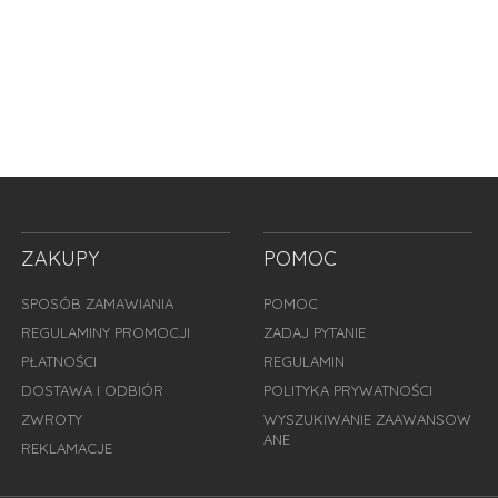
ZAKUPY
POMOC
SPOSÓB ZAMAWIANIA
POMOC
REGULAMINY PROMOCJI
ZADAJ PYTANIE
PŁATNOŚCI
REGULAMIN
DOSTAWA I ODBIÓR
POLITYKA PRYWATNOŚCI
ZWROTY
WYSZUKIWANIE ZAAWANSOW
ANE
REKLAMACJE