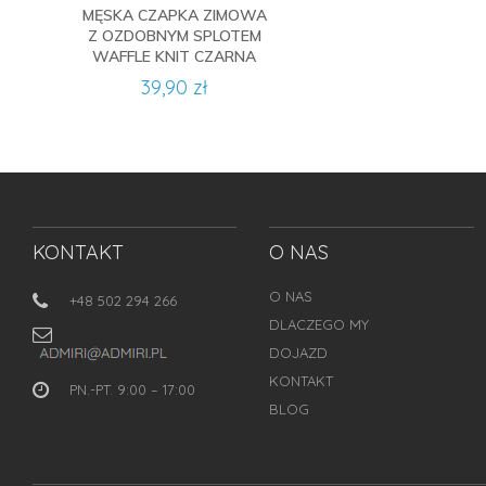
MĘSKA CZAPKA ZIMOWA
Z OZDOBNYM SPLOTEM
WAFFLE KNIT CZARNA
39,90 zł
KONTAKT
O NAS
O NAS
+48 502 294 266
DLACZEGO MY
DOJAZD
KONTAKT
PN.-PT. 9:00 – 17:00
BLOG