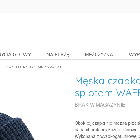
RYCIA GŁOWY
NA PLAŻĘ
MĘŻCZYZNA
WYP
EM WAFFLE KNIT CIEMNY GRANAT
Męska czapk
splotem WAFF
BRAK W MAGAZYNIE
Obok tej czapki nie można przejś
nada charakteru każdej zimowej st
Wykonana z wysokogatunkowej prz