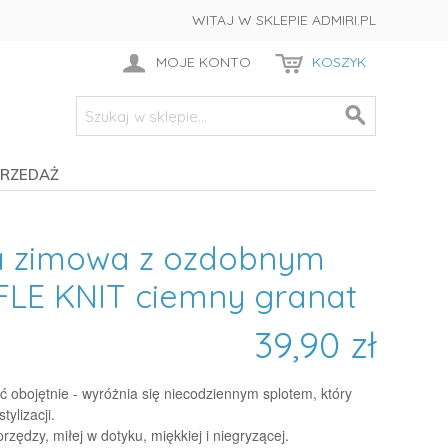
WITAJ W SKLEPIE ADMIRI.PL
MOJE KONTO
KOSZYK
RZEDAŻ
a zimowa z ozdobnym
LE KNIT ciemny granat
39,90 zł
ć obojętnie - wyróżnia się niecodziennym splotem, który
ylizacji.
ędzy, miłej w dotyku, miękkiej i niegryzącej.