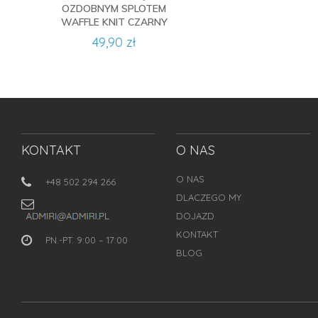
OZDOBNYM SPLOTEM
WAFFLE KNIT CZARNY
49,90 zł
KONTAKT
O NAS
O NAS
+48 502 294 266
DLACZEGO MY
DOJAZD
KONTAKT
PN.-PT. 9:00 – 17:00
BLOG