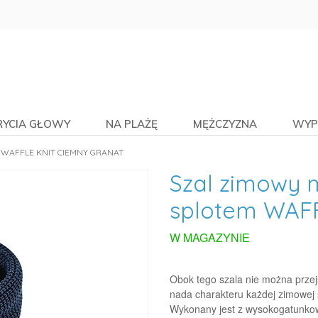
RYCIA GŁOWY
NA PLAŻĘ
MĘŻCZYZNA
WYP
 WAFFLE KNIT CIEMNY GRANAT
Szal zimowy 
splotem WAFF
W MAGAZYNIE
Obok tego szala nie można przejś
nada charakteru każdej zimowej st
Wykonany jest z wysokogatunkowej