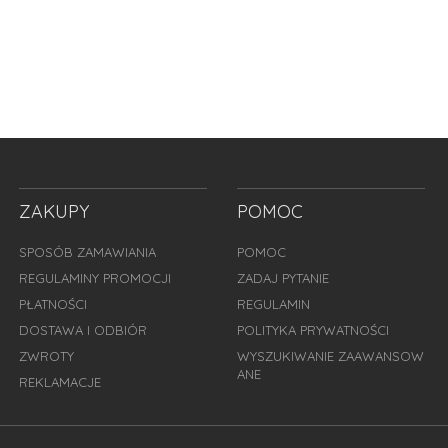
ZAKUPY
POMOC
SPOSÓB ZAMAWIANIA
POMOC
REGULAMINY PROMOCJI
ZADAJ PYTANIE
PŁATNOŚCI
REGULAMIN
DOSTAWA I ODBIÓR
POLITYKA PRYWATNOŚCI
ZWROTY
WYSZUKIWANIE ZAAWANSOW
ANE
REKLAMACJE