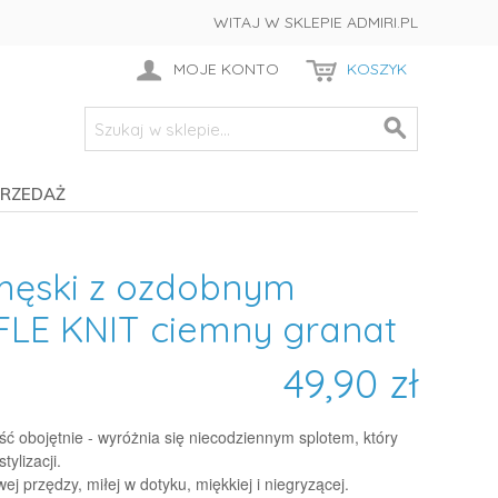
WITAJ W SKLEPIE ADMIRI.PL
MOJE KONTO
KOSZYK
RZEDAŻ
męski z ozdobnym
LE KNIT ciemny granat
49,90 zł
ć obojętnie - wyróżnia się niecodziennym splotem, który
ylizacji.
 przędzy, miłej w dotyku, miękkiej i niegryzącej.