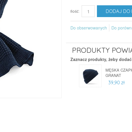
DODAJ DO 
Ilość:
Do obserwowanych
Do porówn
PRODUKTY POWI
Zaznacz produkty, żeby dodać
MĘSKA CZAPK
GRANAT
39,90 zł