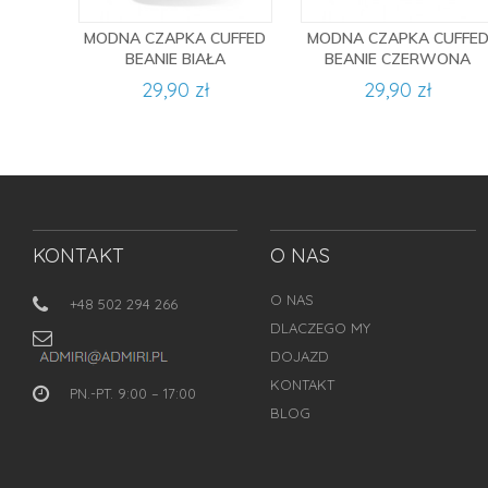
MODNA CZAPKA CUFFED
MODNA CZAPKA CUFFE
BEANIE BIAŁA
BEANIE CZERWONA
29,90 zł
29,90 zł
KONTAKT
O NAS
O NAS
+48 502 294 266
DLACZEGO MY
DOJAZD
KONTAKT
PN.-PT. 9:00 – 17:00
BLOG