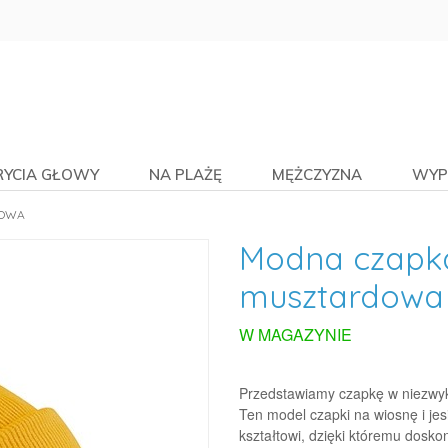
RYCIA GŁOWY
NA PLAŻĘ
MĘŻCZYZNA
WYP
DOWA
Modna czapk
musztardowa
W MAGAZYNIE
Przedstawiamy czapkę w niezwyk
Ten model czapki na wiosnę i je
kształtowi, dzięki któremu doskon