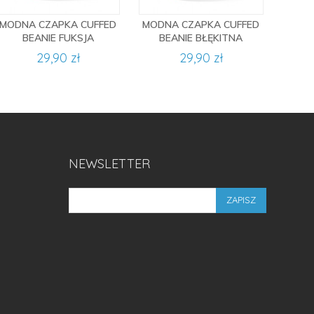
MODNA CZAPKA CUFFED
MODNA CZAPKA CUFFED
BEANIE FUKSJA
BEANIE BŁĘKITNA
29,90 zł
29,90 zł
NEWSLETTER
ZAPISZ