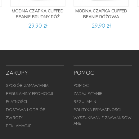
D
MODNA CZAPKA CUFFED
MODNA CZAPKA CUFFED
BEANIE BRUDNY RÓŻ
BEANIE RÓŻOWA
29,90 zł
29,90 zł
ZAKUPY
POMOC
SPOSÓB ZAMAWIANIA
POMOC
REGULAMINY PROMOCJI
ZADAJ PYTANIE
PŁATNOŚCI
REGULAMIN
DOSTAWA I ODBIÓR
POLITYKA PRYWATNOŚCI
ZWROTY
WYSZUKIWANIE ZAAWANSOW
ANE
REKLAMACJE