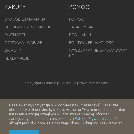
ZAKUPY
POMOC
SPOSÓB ZAMAWIANIA
POMOC
REGULAMINY PROMOCJI
ZADAJ PYTANIE
PŁATNOŚCI
REGULAMIN
DOSTAWA I ODBIÓR
POLITYKA PRYWATNOŚCI
ZWROTY
WYSZUKIWANIE ZAAWANSOWA
NE
REKLAMACJE
Copyright © admiri.pl. Wszelkie prawa zastrzeżone.
Nasz sklep wykorzystuje pliki cookies (tzw. ciasteczka). Jeżeli nie
chcesz, by pliki cookies były zapisywane na Twoim urządzeniu, zmień
ustawienia swojej przeglądarki. Aby uzyskać więcej informacji,
zachęcamy do zapoznania się z naszą
Polityką Prywatności
. Jeśli
akceptujesz pliki cookies z naszego sklepu, kliknij poniższy przycisk.