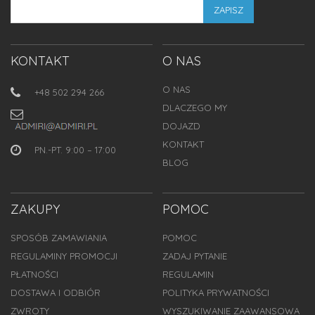
ZAPISZ
KONTAKT
O NAS
O NAS
+48 502 294 266
DLACZEGO MY
DOJAZD
KONTAKT
PN.-PT. 9:00 – 17:00
BLOG
ZAKUPY
POMOC
SPOSÓB ZAMAWIANIA
POMOC
REGULAMINY PROMOCJI
ZADAJ PYTANIE
PŁATNOŚCI
REGULAMIN
DOSTAWA I ODBIÓR
POLITYKA PRYWATNOŚCI
ZWROTY
WYSZUKIWANIE ZAAWANSOWA