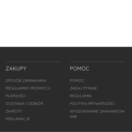
ZAKUPY
POMOC
SPOSÓB ZAMAWIANIA
POMOC
REGULAMINY PROMOCJI
ZADAJ PYTANIE
PŁATNOŚCI
REGULAMIN
DOSTAWA I ODBIÓR
POLITYKA PRYWATNOŚCI
ZWROTY
WYSZUKIWANIE ZAAWANSOW
ANE
REKLAMACJE