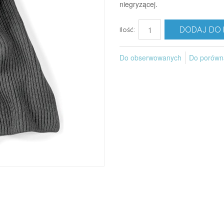
niegryzącej.
DODAJ DO 
Ilość:
Do obserwowanych
Do porówn