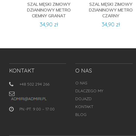
SZAL MĘSKI ZIMOWY
SZAL MĘSKI ZIMOWY
DZIANINOWY METRO
DZIANINOWY METRO
CIEMNY GRANAT
CZARNY
34,90 zł
34,90 zł
KONTAKT
O NAS
O NAS
+48 502 294 266
DLACZEGO MY
DOJAZD
KONTAKT
PN.-PT. 9:00 – 17:00
BLOG