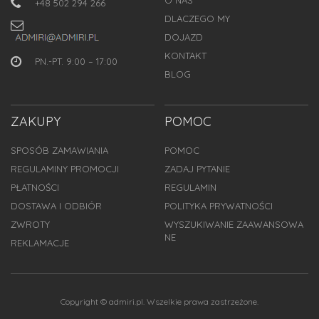
+48 502 294 266
DLACZEGO MY
DOJAZD
KONTAKT
PN.-PT. 9:00 – 17:00
BLOG
ZAKUPY
POMOC
SPOSÓB ZAMAWIANIA
POMOC
REGULAMINY PROMOCJI
ZADAJ PYTANIE
PŁATNOŚCI
REGULAMIN
DOSTAWA I ODBIÓR
POLITYKA PRYWATNOŚCI
ZWROTY
WYSZUKIWANIE ZAAWANSOWA
NE
REKLAMACJE
Copyright © admiri.pl. Wszelkie prawa zastrzeżone.