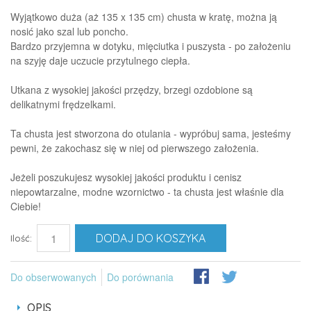
Wyjątkowo duża (aż 135 x 135 cm) chusta w kratę, można ją
nosić jako szal lub poncho.
Bardzo przyjemna w dotyku, mięciutka i puszysta - po założeniu
na szyję daje uczucie przytulnego ciepła.
Utkana z wysokiej jakości przędzy, brzegi ozdobione są
delikatnymi frędzelkami.
Ta chusta jest stworzona do otulania - wypróbuj sama, jesteśmy
pewni, że zakochasz się w niej od pierwszego założenia.
Jeżeli poszukujesz wysokiej jakości produktu i cenisz
niepowtarzalne, modne wzornictwo - ta chusta jest właśnie dla
Ciebie!
DODAJ DO KOSZYKA
Ilość:
Do obserwowanych
Do porównania
OPIS