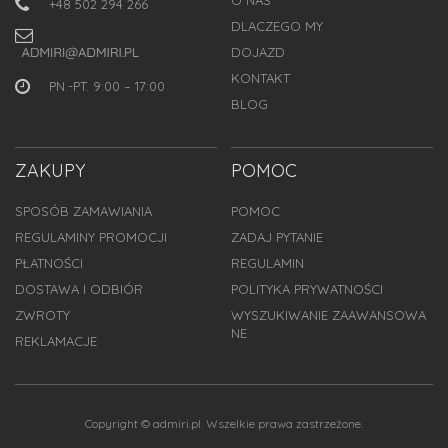
+48 502 294 266
DLACZEGO MY
DOJAZD
KONTAKT
PN.-PT. 9:00 – 17:00
BLOG
ZAKUPY
POMOC
SPOSÓB ZAMAWIANIA
POMOC
REGULAMINY PROMOCJI
ZADAJ PYTANIE
PŁATNOŚCI
REGULAMIN
DOSTAWA I ODBIÓR
POLITYKA PRYWATNOŚCI
ZWROTY
WYSZUKIWANIE ZAAWANSOWA
NE
REKLAMACJE
Copyright © admiri.pl. Wszelkie prawa zastrzeżone.