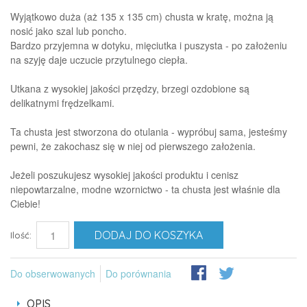
Wyjątkowo duża (aż 135 x 135 cm) chusta w kratę, można ją
nosić jako szal lub poncho.
Bardzo przyjemna w dotyku, mięciutka i puszysta - po założeniu
na szyję daje uczucie przytulnego ciepła.
Utkana z wysokiej jakości przędzy, brzegi ozdobione są
delikatnymi frędzelkami.
Ta chusta jest stworzona do otulania - wypróbuj sama, jesteśmy
pewni, że zakochasz się w niej od pierwszego założenia.
Jeżeli poszukujesz wysokiej jakości produktu i cenisz
niepowtarzalne, modne wzornictwo - ta chusta jest właśnie dla
Ciebie!
DODAJ DO KOSZYKA
Ilość:
Do obserwowanych
Do porównania
OPIS