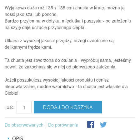
Wyjątkowo duża (aż 135 x 135 cm) chusta w kratę, można ją
nosić jako szal lub poncho.
Bardzo przyjemna w dotyku, mięciutka i puszysta - po założeniu
na szyję daje uczucie przytulnego ciepła.
Utkana z wysokiej jakości przędzy, brzegi ozdobione są
delikatnymi frędzelkami.
Ta chusta jest stworzona do otulania - wypróbuj sama, jesteśmy
pewni, że zakochasz się w niej od pierwszego założenia.
Jeżeli poszukujesz wysokiej jakości produktu i cenisz
niepowtarzalne, modne wzornictwo - ta chusta jest właśnie dla
Ciebie!
DODAJ DO KOSZYKA
Ilość:
Do obserwowanych
Do porównania
OPIS