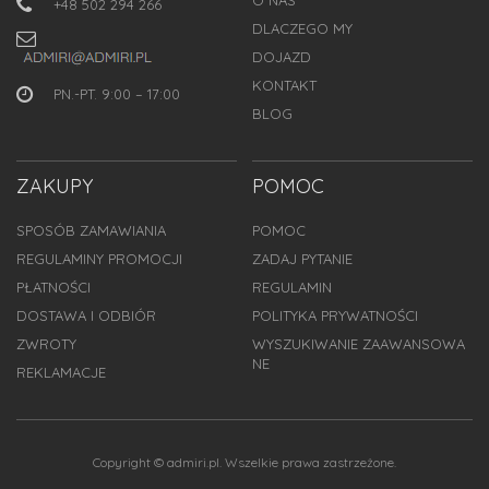
+48 502 294 266
DLACZEGO MY
DOJAZD
KONTAKT
PN.-PT. 9:00 – 17:00
BLOG
ZAKUPY
POMOC
SPOSÓB ZAMAWIANIA
POMOC
REGULAMINY PROMOCJI
ZADAJ PYTANIE
PŁATNOŚCI
REGULAMIN
DOSTAWA I ODBIÓR
POLITYKA PRYWATNOŚCI
ZWROTY
WYSZUKIWANIE ZAAWANSOWA
NE
REKLAMACJE
Copyright © admiri.pl. Wszelkie prawa zastrzeżone.