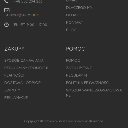
+48 502 294 266
DLACZEGO MY
DOJAZD
KONTAKT
PN.-PT. 9:00 – 17:00
BLOG
ZAKUPY
POMOC
SPOSÓB ZAMAWIANIA
POMOC
REGULAMINY PROMOCJI
ZADAJ PYTANIE
PŁATNOŚCI
REGULAMIN
DOSTAWA I ODBIÓR
POLITYKA PRYWATNOŚCI
ZWROTY
WYSZUKIWANIE ZAAWANSOWA
NE
REKLAMACJE
Copyright © admiri.pl. Wszelkie prawa zastrzeżone.