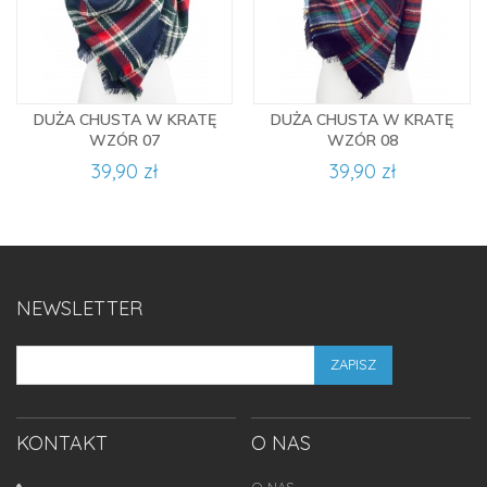
DUŻA CHUSTA W KRATĘ
DUŻA CHUSTA W KRATĘ
WZÓR 07
WZÓR 08
39,90 zł
39,90 zł
NEWSLETTER
ZAPISZ
KONTAKT
O NAS
O NAS