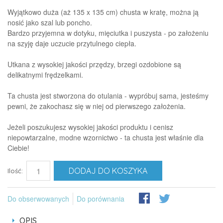
Wyjątkowo duża (aż 135 x 135 cm) chusta w kratę, można ją
nosić jako szal lub poncho.
Bardzo przyjemna w dotyku, mięciutka i puszysta - po założeniu
na szyję daje uczucie przytulnego ciepła.
Utkana z wysokiej jakości przędzy, brzegi ozdobione są
delikatnymi frędzelkami.
Ta chusta jest stworzona do otulania - wypróbuj sama, jesteśmy
pewni, że zakochasz się w niej od pierwszego założenia.
Jeżeli poszukujesz wysokiej jakości produktu i cenisz
niepowtarzalne, modne wzornictwo - ta chusta jest właśnie dla
Ciebie!
DODAJ DO KOSZYKA
Ilość:
Do obserwowanych
Do porównania
OPIS