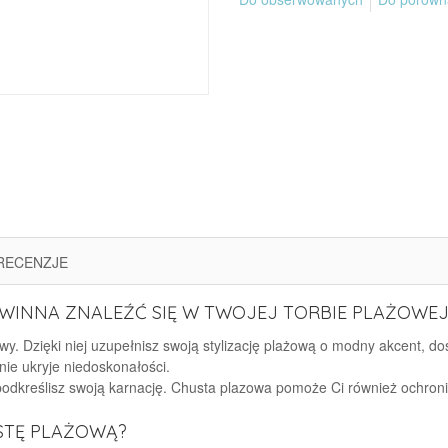
RECENZJE
INNA ZNALEŹĆ SIĘ W TWOJEJ TORBIE PLAŻOWEJ
y. Dzięki niej uzupełnisz swoją stylizację plażową o modny akcent, do
nie ukryje niedoskonałości.
 podkreślisz swoją karnację. Chusta plazowa pomoże Ci również ochron
STĘ PLAŻOWĄ?