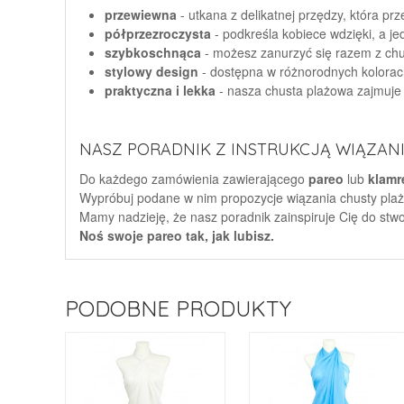
przewiewna
- utkana z delikatnej przędzy, która p
półprzezroczysta
- podkreśla kobiece wdzięki, a je
szybkoschnąca
- możesz zanurzyć się razem z chu
stylowy design
- dostępna w różnorodnych kolorac
praktyczna i lekka
- nasza chusta plażowa zajmuje 
NASZ PORADNIK Z INSTRUKCJĄ WIĄZANIA
Do każdego zamówienia zawierającego
pareo
lub
klamr
Wypróbuj podane w nim propozycje wiązania chusty plażo
Mamy nadzieję, że nasz poradnik zainspiruje Cię do stw
Noś swoje pareo tak, jak lubisz.
PODOBNE PRODUKTY