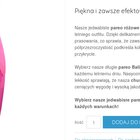
Piękna i zawsze efekt
Nasze jedwabiste
pareo różowe
letniego outfitu. Dzięki delikat
prasowania, co sprawia, że zaws
półprzezroczystość podkreśla ko
przykrycie.
Wybierz nasze długie
pareo Bali
każdemu letniemu dniu. Nasycon
lekkość sprawiają, że nasza
chus
ceniących wygodę i wysoką jakoś
Wybierz nasze jedwabiste par
każdych warunkach!
DODAJ DO 
Ilość:
Do obserwowanych
Do porówn