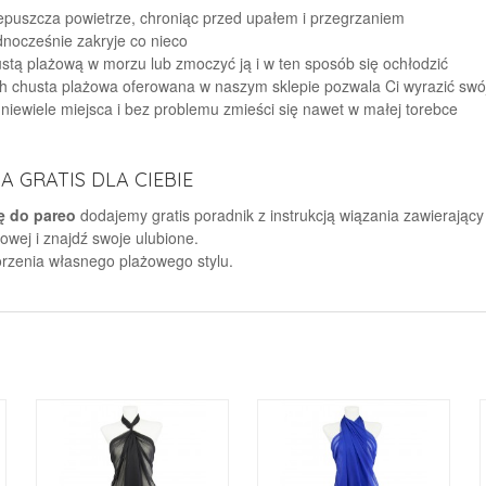
rzepuszcza powietrze, chroniąc przed upałem i przegrzaniem
dnocześnie zakryje co nieco
stą plażową w morzu lub zmoczyć ją i w ten sposób się ochłodzić
h chusta plażowa oferowana w naszym sklepie pozwala Ci wyrazić swój
niewiele miejsca i bez problemu zmieści się nawet w małej torebce
 GRATIS DLA CIEBIE
ę do pareo
dodajemy gratis poradnik z instrukcją wiązania zawierający
wej i znajdź swoje ulubione.
orzenia własnego plażowego stylu.