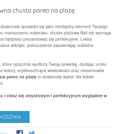
owna chusta pareo na plażę
doskonale sprawdzi się jako niezbędny element Twojego
nemu marszczeniu materiału, chusta plażowa Bali nie wymaga
ze będziesz prezentować się perfekcyjnie. Lekka
biece wdzięki, jednocześnie zapewniając subtelne
, które optycznie wydłuży Twoją sylwetkę, dodając uroku
e kolory, szybkoschnące właściwości oraz niesamowita
ta pareo na plażę
to doskonały wybór dla kobiet
ć.
eo i ciesz się zmysłowym i perfekcyjnym wyglądem w
KOSZYKA
ania