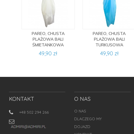
PAREO, CHUSTA
PAREO, CHUSTA
PLAŻOWA BALI
PLAŻOWA BALI
ŚMIETANKOWA
TURKUSOWA
49,90 zł
49,90 zł
KONTAKT
O NAS
O NAS
+48 502 294 266
DLACZEGO MY
DOJAZD