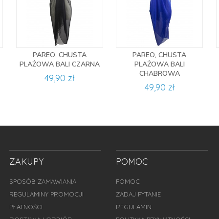
PAREO, CHUSTA
PAREO, CHUSTA
PLAŻOWA BALI CZARNA
PLAŻOWA BALI
CHABROWA
49,90 zł
49,90 zł
ZAKUPY
POMOC
SPOSÓB ZAMAWIANIA
POMOC
REGULAMINY PROMOCJI
ZADAJ PYTANIE
PŁATNOŚCI
REGULAMIN