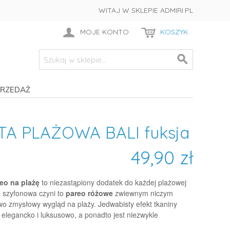
WITAJ W SKLEPIE ADMIRI.PL
MOJE KONTO
KOSZYK
RZEDAŻ
TA PLAŻOWA BALI fuksja
49,90 zł
eo na plażę
to niezastąpiony dodatek do każdej plażowej
na szyfonowa czyni to
pareo różowe
zwiewnym niczym
wo zmysłowy wygląd na plaży. Jedwabisty efekt tkaniny
 elegancko i luksusowo, a ponadto jest niezwykle