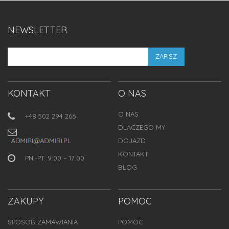
NEWSLETTER
ZAPISZ
KONTAKT
O NAS
O NAS
+48 502 294 266
DLACZEGO MY
DOJAZD
KONTAKT
PN.-PT. 9:00 – 17:00
BLOG
ZAKUPY
POMOC
SPOSÓB ZAMAWIANIA
POMOC