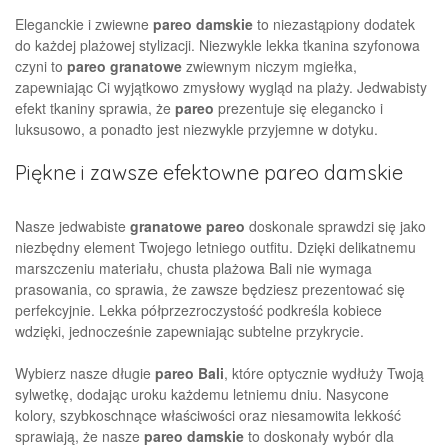
Eleganckie i zwiewne
pareo damskie
to niezastąpiony dodatek
do każdej plażowej stylizacji. Niezwykle lekka tkanina szyfonowa
czyni to
pareo granatowe
zwiewnym niczym mgiełka,
zapewniając Ci wyjątkowo zmysłowy wygląd na plaży. Jedwabisty
efekt tkaniny sprawia, że
pareo
prezentuje się elegancko i
luksusowo, a ponadto jest niezwykle przyjemne w dotyku.
Piękne i zawsze efektowne pareo damskie
Nasze jedwabiste
granatowe pareo
doskonale sprawdzi się jako
niezbędny element Twojego letniego outfitu. Dzięki delikatnemu
marszczeniu materiału, chusta plażowa Bali nie wymaga
prasowania, co sprawia, że zawsze będziesz prezentować się
perfekcyjnie. Lekka półprzezroczystość podkreśla kobiece
wdzięki, jednocześnie zapewniając subtelne przykrycie.
Wybierz nasze długie
pareo Bali
, które optycznie wydłuży Twoją
sylwetkę, dodając uroku każdemu letniemu dniu. Nasycone
kolory, szybkoschnące właściwości oraz niesamowita lekkość
sprawiają, że nasze
pareo damskie
to doskonały wybór dla