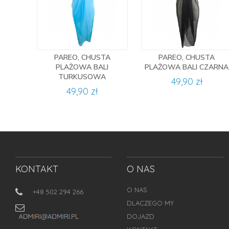
PAREO, CHUSTA
PAREO, CHUSTA
PLAŻOWA BALI
PLAŻOWA BALI CZARNA
TURKUSOWA
49,90 zł
49,90 zł
KONTAKT
O NAS
O NAS
+48 502 294 266
DLACZEGO MY
DOJAZD