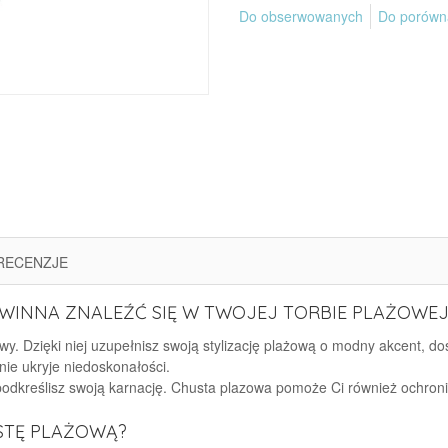
Do obserwowanych
Do porówn
RECENZJE
INNA ZNALEŹĆ SIĘ W TWOJEJ TORBIE PLAŻOWEJ
y. Dzięki niej uzupełnisz swoją stylizację plażową o modny akcent, do
nie ukryje niedoskonałości.
 podkreślisz swoją karnację. Chusta plazowa pomoże Ci również ochron
STĘ PLAŻOWĄ?