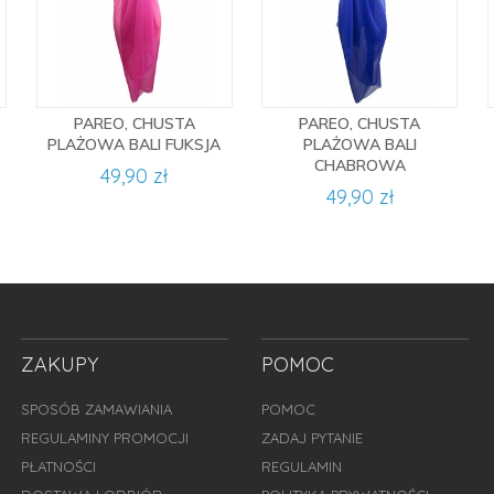
PAREO, CHUSTA
PAREO, CHUSTA
PLAŻOWA BALI FUKSJA
PLAŻOWA BALI
CHABROWA
49,90 zł
49,90 zł
ZAKUPY
POMOC
SPOSÓB ZAMAWIANIA
POMOC
REGULAMINY PROMOCJI
ZADAJ PYTANIE
PŁATNOŚCI
REGULAMIN