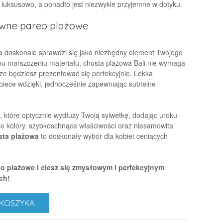
 luksusowo, a ponadto jest niezwykle przyjemne w dotyku.
owne pareo plażowe
e
doskonale sprawdzi się jako niezbędny element Twojego
nemu marszczeniu materiału, chusta plażowa Bali nie wymaga
ze będziesz prezentować się perfekcyjnie. Lekka
biece wdzięki, jednocześnie zapewniając subtelne
, które optycznie wydłuży Twoją sylwetkę, dodając uroku
e kolory, szybkoschnące właściwości oraz niesamowita
sta plażowa
to doskonały wybór dla kobiet ceniących
o plażowe i ciesz się zmysłowym i perfekcyjnym
ch!
KOSZYKA