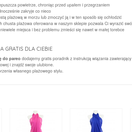
rzepuszcza powietrze, chroniąc przed upałem i przegrzaniem
dnocześnie zakryje co nieco
stą plażową w morzu lub zmoczyć ją i w ten sposób się ochłodzić
h chusta plażowa oferowana w naszym sklepie pozwala Ci wyrazić swój
niewiele miejsca i bez problemu zmieści się nawet w małej torebce
 GRATIS DLA CIEBIE
ę do pareo
dodajemy gratis poradnik z instrukcją wiązania zawierający
wej i znajdź swoje ulubione.
orzenia własnego plażowego stylu.