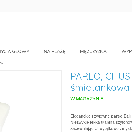
RYCIA GŁOWY
NA PLAŻĘ
MĘŻCZYZNA
WYP
WA
PAREO, CHUS
śmietankowa
W MAGAZYNIE
Eleganckie i zwiewne
pareo
Bali 
Niezwykle lekka tkanina szyfono
zapewniając Ci wyjątkowo zmysło