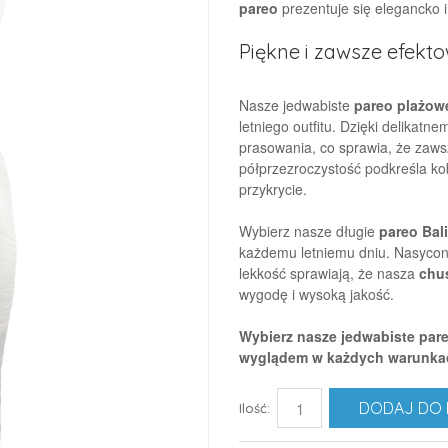
pareo
prezentuje się elegancko i
Piękne i zawsze efekt
Nasze jedwabiste
pareo plażow
letniego outfitu. Dzięki delikat
prasowania, co sprawia, że zaws
półprzezroczystość podkreśla ko
przykrycie.
Wybierz nasze długie
pareo Bali
każdemu letniemu dniu. Nasycon
lekkość sprawiają, że nasza
chu
wygodę i wysoką jakość.
Wybierz nasze jedwabiste pare
wyglądem w każdych warunka
DODAJ DO 
Ilość: