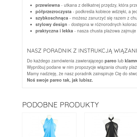
przewiewna
- utkana z delikatnej przędzy, która p
półprzezroczysta
- podkreśla kobiece wdzięki, a je
szybkoschnąca
- możesz zanurzyć się razem z chu
stylowy design
- dostępna w różnorodnych kolorac
praktyczna i lekka
- nasza chusta plażowa zajmuje 
NASZ PORADNIK Z INSTRUKCJĄ WIĄZANIA
Do każdego zamówienia zawierającego
pareo
lub
klamr
Wypróbuj podane w nim propozycje wiązania chusty plażo
Mamy nadzieję, że nasz poradnik zainspiruje Cię do stw
Noś swoje pareo tak, jak lubisz.
PODOBNE PRODUKTY