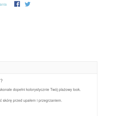
ania
?
skonale dopełni kolorystycznie Twój plażowy look.
ić skórę przed upałem i przegrzaniem.