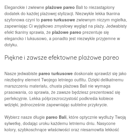
Eleganckie i zwiewne
plażowe pareo
Bali to niezastąpiony
dodatek do każdej plażowej stylizacji. Niezwykle lekka tkanina
szyfonowa czyni to
pareo turkusowe
zwiewnym niczym mgiełka,
zapewniając Ci wyjątkowo zmysłowy wygląd na plaży. Jedwabisty
efekt tkaniny sprawia, że
plażowe pareo
prezentuje się
elegancko i luksusowo, a ponadto jest niezwykle przyjemne w
dotyku.
Piękne i zawsze efektowne plażowe pareo
Nasze jedwabiste
pareo turkusowe
doskonale sprawdzi się jako
niezbędny element Twojego letniego outfitu. Dzięki delikatnemu
marszczeniu materiału, chusta plażowa Bali nie wymaga
prasowania, co sprawia, że zawsze będziesz prezentować się
perfekcyjnie. Lekka półprzezroczystość podkreśla kobiece
wdzięki, jednocześnie zapewniając subtelne przykrycie.
Wybierz nasze długie
pareo Bali
, które optycznie wydłuży Twoją
sylwetkę, dodając uroku każdemu letniemu dniu. Nasycone
kolory, szybkoschnące właściwości oraz niesamowita lekkość